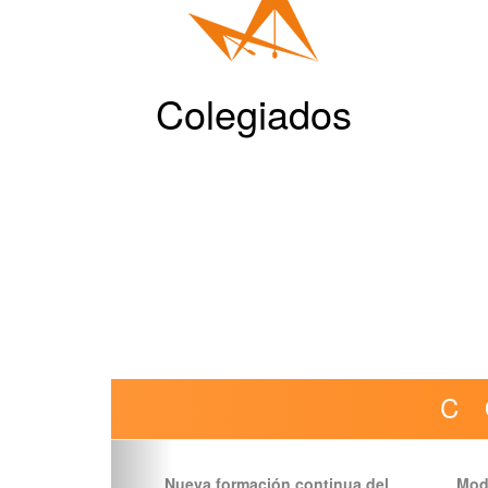
Colegiados
C
Nueva formación continua del
Modi