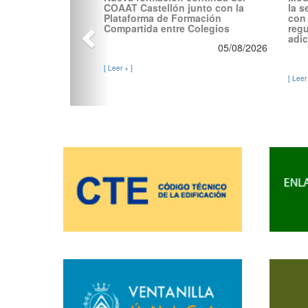
COAAT Castellón junto con la
la s
Plataforma de Formación
con 
Compartida entre Colegios
reg
adic
05/08/2026
[ Leer + ]
[ Leer